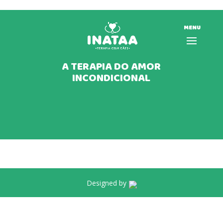
MENU
DRE 2023
A TERAPIA DO AMOR
17 set, 2024
|
Demonstrações Financeiras
,
Portal
INCONDICIONAL
Transparência
DRE 2023
Designed by