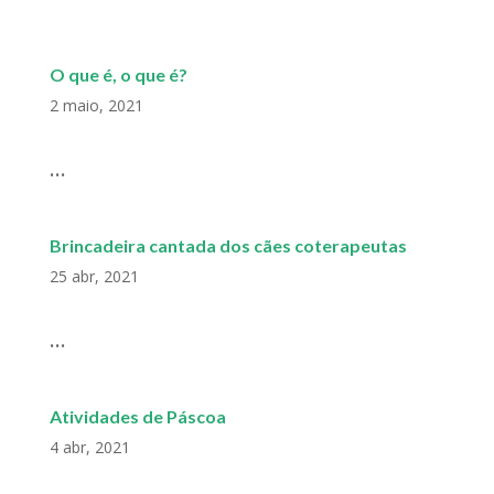
MENU
O que é, o que é?
2 maio, 2021
A TERAPIA DO AMOR
INCONDICIONAL
...
Brincadeira cantada dos cães coterapeutas
25 abr, 2021
...
Atividades de Páscoa
4 abr, 2021